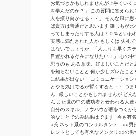
お気づきかもしれませんが上手くいく
を学んだのか？」
この質問に答えられ
人を振り向かせる・・」 そんな風に思
ば貴方は普通だと思います 誰しもが比
ってしまったりする人は７０％といわれ
実感に満たされた人か もしくは 失礼
はないでしょうか 「人よりも早くステ
目置かれる存在になりたい！」 心の中
思うのも ある意味、好ましいことだと
を知らないことと 何か少しズレたこと
に結果が出ない ・コミュニケーション
とやる気はでるが暫くすると・・ つま
ん 厳しいことかもしれませんが どん
ん また世の中の成功者と云われる人達
自分のスキル、ノウハウが底をつくか
的なことでのみ結果はでます
今も有名
○氏 ネット系のコンサルタント ○○男
レントとしても有名なメンタリ○○の男