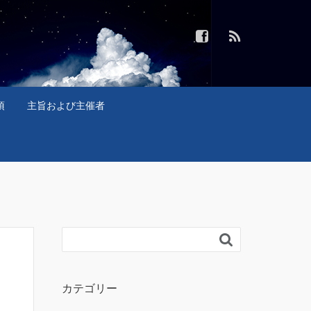
項
主旨および主催者

カテゴリー