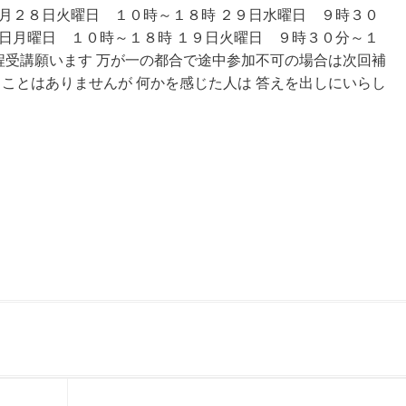
４月２８日火曜日 １０時～１８時 ２９日水曜日 ９時３０
８日月曜日 １０時～１８時 １９日火曜日 ９時３０分～１
程受講願います 万が一の都合で途中参加不可の場合は次回補
ことはありませんが 何かを感じた人は 答えを出しにいらし