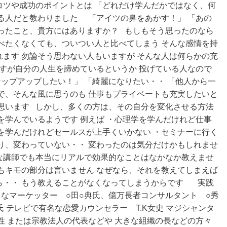
コツや成功のポイントとは
「どれだけ学んだかではなく、何
る人だと教わりました
「アイツの鼻をあかす！」 「あの
ったこと、貴方にはありますか？ もしもそう思ったのなら
べたくなくても、ついつい人と比べてしまう そんな感情を持
ます 勿論そう思わない人もいますが そんな人は何らかの充
ですが自分の人生を諦めているというか 投げている人なので
ップアップしたい！」 「綺麗になりたい・・ 「他人から一
で、そんな風に思うのも 仕事もプライベートも充実したいと
思います しかし、多くの方は、その自分を変化させる方法
を学んでいるようです 例えば ・心理学を学んだけれど仕事
を学んだけれどセールスが上手くいかない ・セミナーに行く
り、変わっていない・・ 変わったのは気分だけかもしれませ
な講師でも本当にリアルで効果的なことはなかなか教えませ
もキモの部分は言いません なぜなら、それを教えてしまえば
ら・・ もう教えることがなくなってしまうからです
実践
なマーケッター ○田○典氏、億万長者コンサルタント ○秀
氏 テレビで有名な恋愛カウンセラー T.K女史 マジシャンタ
性 または宗教法人の代表などや 大きな組織の長などの方々