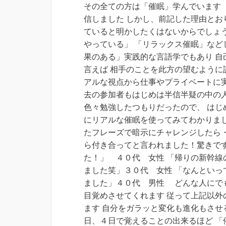
その全ての方は
「催眠」
学んでいます
信しました しかし、前記した理由とお
ていると明かしたくはないからでしょう
やっている」 「リラックス催眠」など
果のある」実践的な言語学でもあり 自
言えば 相手のことを此方の望むよう
アルな視点から仕事やプライベートに
去の参加者もはじめは半信半疑の中の人
色々勉強したつもりだったので、 はじ
にリアルな催眠を使ってみてわかりま
たフレーズで暗示にチャレンジしたら
ら付き合ってと言われました！驚きです
た！」 ４０代 女性 「帰りの新幹
ました笑」３０代 女性 「なんとい
ました」４０代 男性 どんな人にでも
目覚めさせてくれます 従って上記以外
ます 自分をガラッと変化も進化もさせ
日、４日で覚えることの出来るほど 「