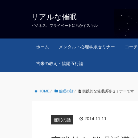
リアルな催眠
ビジネス、プライベートに活かすスキル
ホーム
メンタル・心理学系セミナー
コーチ
古来の教え・陰陽五行論
HOME
/
催眠の話
/
実践的な催眠誘導セミナーです
2014.11.11
催眠の話