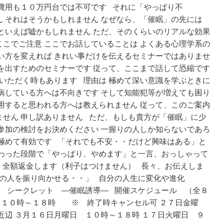
費用も１０万円台では不可です それに「やっぱり不
 それはそうかもしれません なぜなら、「催眠」の先には
といえば嘘かもしれません ただ、そのくらいのリアルな効果
ここでご注意
ここでお話していることは よくある心理学系の
い方を変えれば きれい事だけを伝えるセミナーではありませ
を出すためのセミナーです 従って、ここまで話して恐縮です
ていただく時もあります 理由は 極めて深い意識を学ぶときに
病している方へは不向きです そして知能犯等が増えても困り
用すると思われる方へは教えられません 従って、このご案内
せん 申し訳ありません ただ、もしも貴方が「催眠」に少
参加の検討をお決めください 一握りの人しか知らないであろ
極めて有効です 「それでも不安・・だけど興味はある」と
わった段階で「やっぱり、やめます」と一言、おっしゃって
、全額返金します（利子はつけません）
長々、お伝えしま
あの人を振り向かせる・・」 自分の人生に変化や進化
す シークレット ―催眠誘導― 開催スケジュール （全８
 １０時～１８時 ※ 終了時キャンセル可 ２７日金曜
近辺 ３月１６日月曜日 １０時～１８時 １７日火曜日 ９