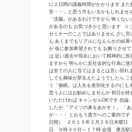
に２日間の講義時間がかかります また
安・・」と思う方もいるかもしれません
「洗脳」があるわけですから 怖くない
があるのも お気づきかと思います
☆
セミナーのことではありません 少し言
ん あくまでもリアルになんらかの結果
が 仮に参加希望されても お断りさせ
は 近い過去や現在において精神的に疾
ますから 明らかに反社会的な行為に使
は全ての人に当てはまるとは言い切れま
しでも興味が芽生えたようでしたら ご
う「催眠」は人生を差別化するのにも 
思う人にはお勧めしませんが
初日が終
いただければ
キャンセルOKです
勿論
したが 「アイツの鼻をあかす！」 「
が・・・ とおもう貴方へのご案内で
日間） ２０１５年２月２６日木曜日
日 ９時３０分～１７時 会場 東京駅