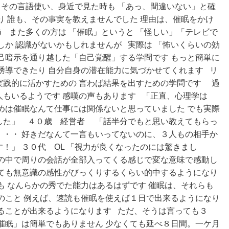
 その言語使い、身近で見た時も 「あっ、間違いない」と確
り 誰も、その事実を教えませんでした 理由は、催眠をかけ
 また多くの方は 「催眠」というと 「怪しい」「テレビで
しか 認識がないかもしれませんが 実際は 「怖いくらいの効
己暗示を通り越した「自己覚醒」する学問です もっと簡単に
に誘導できたり 自分自身の潜在能力に気づかせてくれます
リ
実践的に活かすための
言わば結果を出すための学問です
過
もいるようです 感嘆の声もあります 「正直、心理学は
めは催眠なんて仕事には関係ないと思っていました でも実際
した」 ４０歳 経営者 「話半分でもと思い教えてもらっ
・・・ 好きだなんて一言もいってないのに、３人もの相手か
！」 ３０代 OL 「視力が良くなったのには驚きまし
線の中で周りの会話が全部入ってくる感じで変な意味で感動し
っても無意識の感性がびっくりするくらい的中するようになり
 なんらかの秀でた能力はあるはずです 催眠は、それらも
のこと 例えば、速読も催眠を使えば１日で出来るようになり
ることが出来るようになります ただ、そうは言っても３
催眠」は簡単でもありません 少なくても延べ８日間。一ケ月