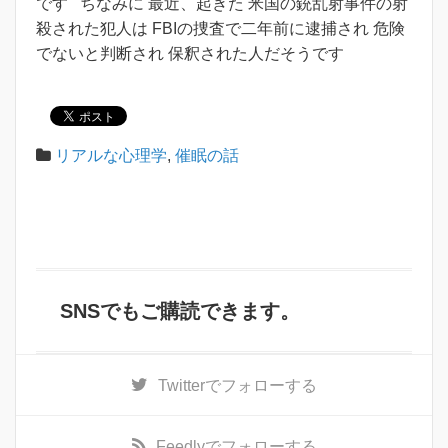
です ちなみに 最近、起きた 米国の銃乱射事件の射
殺された犯人は FBIの捜査で二年前に逮捕され 危険
でないと判断され 保釈された人だそうです
リアルな心理学
,
催眠の話
SNSでもご購読できます。
Twitter
でフォローする
Feedly
でフォローする