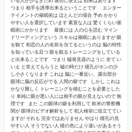
いる人が少なきため 適切に使えば 効果はあります
つまり 相手を誘導出来るということです エンター
テイメントの催眠術は ほとんどの場合 予め かかり
やすい人を選択しています 素直な人は 驚くくらい催
眠術にかかります 最後には 人の心を読む マイン
ドリーディングという スキルは催眠にありますが 眼
を観て 初恋の人の名前を当てるというのは 脳の特性
を知っている且つ 眼を観るトレーニングをしている
と出来ることです つまり 嘘発見器のように 全て い
いえ と答えてもらうと 嘘の時だけ 瞳孔がホンの少
し小さくなります これは 脳に一番近い、露出部分
眼球に脳の反応がでる 人間の癖です しかし これは
かなり難しく トレーニングを積むことを必要とした
り 単純に眼が悪い人には相手の眼が見えないので 無
理です また この眼球の癖を利用して 欧米の警察機
関が 眼球のビデオ解析をして 犯人検挙に役立ててい
ますが それも 完全ではありません やはり 瞳孔の見
やすい人 そうでない人 瞳の色により違いがあるそう