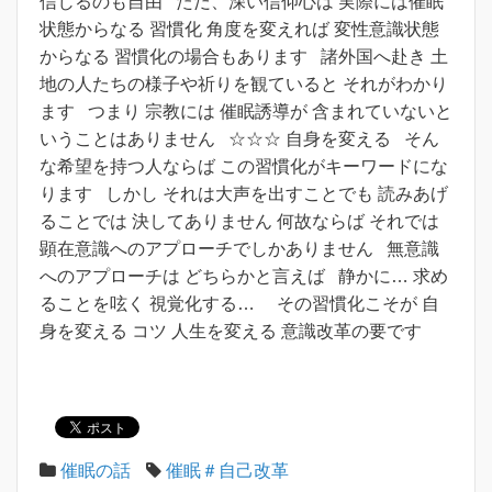
信じるのも自由 ただ、深い信仰心は 実際には催眠
状態からなる 習慣化 角度を変えれば 変性意識状態
からなる 習慣化の場合もあります 諸外国へ赴き 土
地の人たちの様子や祈りを観ていると それがわかり
ます つまり 宗教には 催眠誘導が 含まれていないと
いうことはありません ☆☆☆ 自身を変える そん
な希望を持つ人ならば この習慣化がキーワードにな
ります しかし それは大声を出すことでも 読みあげ
ることでは 決してありません 何故ならば それでは
顕在意識へのアプローチでしかありません 無意識
へのアプローチは どちらかと言えば 静かに… 求め
ることを呟く 視覚化する… その習慣化こそが 自
身を変える コツ 人生を変える 意識改革の要です
催眠の話
催眠＃自己改革